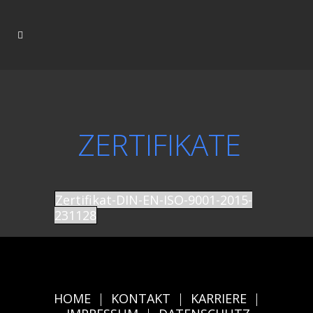
ZERTIFIKATE
Zertifikat-DIN-EN-ISO-9001-2015-
231128
HOME
|
KONTAKT
|
KARRIERE
|